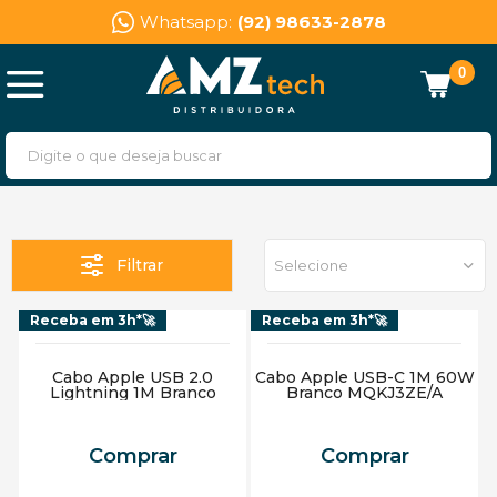
Whatsapp:
(92) 98633-2878
0
Filtrar
Selecione
Receba em 3h*🚀
Receba em 3h*🚀
Cabo Apple USB 2.0
Cabo Apple USB-C 1M 60W
Lightning 1M Branco
Branco MQKJ3ZE/A
Comprar
Comprar