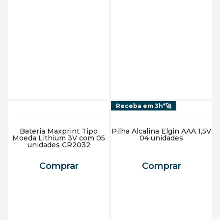
Adicionar ao carrinho
Adicionar ao carrinho
Receba em 3h*🚀
Bateria Maxprint Tipo
Pilha Alcalina Elgin AAA 1,5V
Moeda Lithium 3V com 05
04 unidades
unidades CR2032
Comprar
Comprar