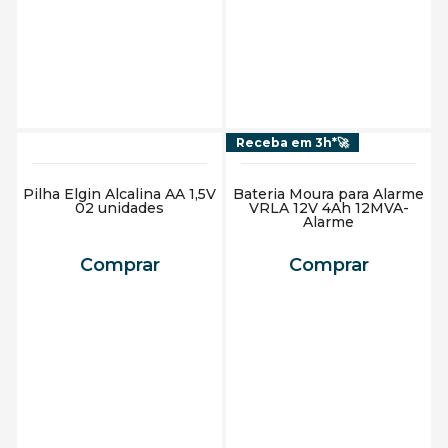
Adicionar ao carrinho
Adicionar ao carrinho
Receba em 3h*🚀
Pilha Elgin Alcalina AA 1,5V
Bateria Moura para Alarme
02 unidades
VRLA 12V 4Ah 12MVA-
Alarme
Comprar
Comprar
Adicionar ao carrinho
Adicionar ao carrinho