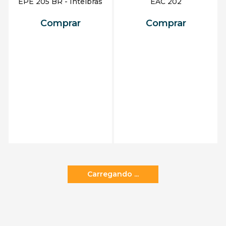
EPE 205 BR - Intelbras
EAC 202
Comprar
Comprar
Adicionar ao carrinho
Adicionar ao carrinho
Receba em 3h*🚀
Adaptador Intelbras para 2
Adaptador Intelbras para 1
Tomadas Dispositivo de
Tomadas Dispositivo de
Proteção Elétrica EPS 302
Proteção Elétrica EPS 301
BR
BR
Comprar
Comprar