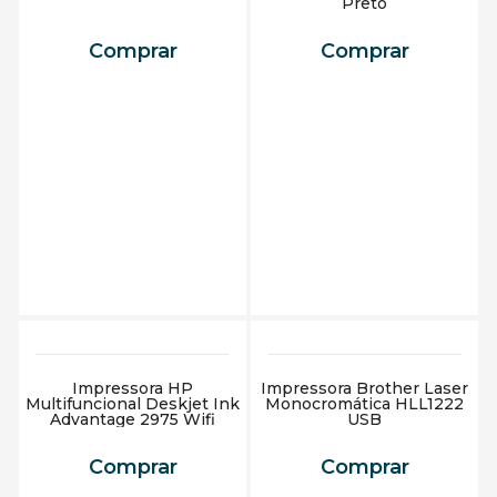
Preto
Comprar
Comprar
Adicionar ao carrinho
Adicionar ao carrinho
Impressora HP
Impressora Brother Laser
Multifuncional Deskjet Ink
Monocromática HLL1222
Advantage 2975 Wifi
USB
Comprar
Comprar