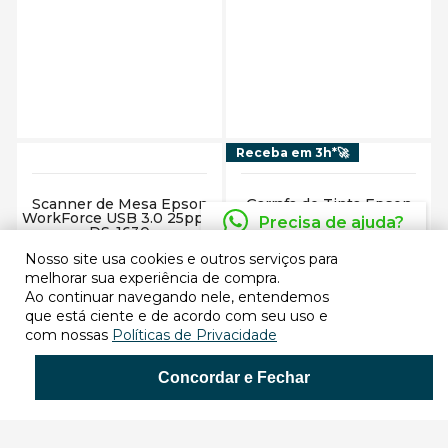
Adicionar ao carrinho
Adicionar ao carrinho
Receba em 3h*🚀
Scanner de Mesa Epson
Garrafa de Tinta Epson
WorkForce USB 3.0 25ppm
T544 T544122 - BR Preto
Precisa de ajuda?
DS-1630
Nosso site usa cookies e outros serviços para
Comprar
Comprar
melhorar sua experiência de compra.
Ao continuar navegando nele, entendemos
que está ciente e de acordo com seu uso e
com nossas
Políticas de Privacidade
Concordar e Fechar
Adicionar ao carrinho
Adicionar ao carrinho