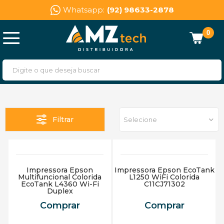
Whatsapp:
(92) 98633-2878
0
Filtrar
Selecione
Impressora Epson
Impressora Epson EcoTank
Multifuncional Colorida
L1250 WiFi Colorida
EcoTank L4360 Wi-Fi
C11CJ71302
Duplex
Comprar
Comprar