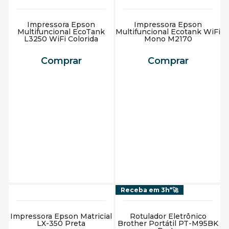
Impressora Epson
Impressora Epson
Multifuncional EcoTank
Multifuncional Ecotank WiFi
L3250 WiFi Colorida
Mono M2170
Comprar
Comprar
Adicionar ao carrinho
Adicionar ao carrinho
Receba em 3h*🚀
Impressora Epson Matricial
Rotulador Eletrônico
LX-350 Preta
Brother Portátil PT-M95BK