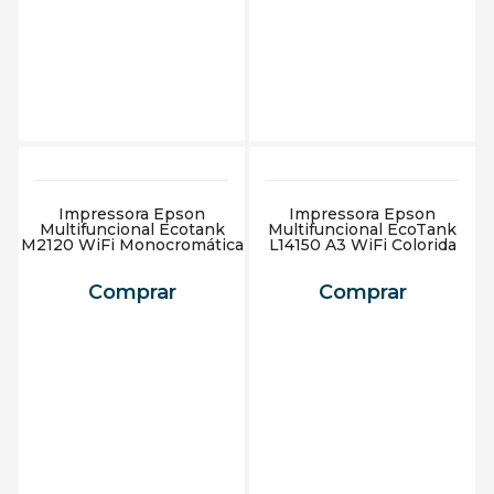
Adicionar ao carrinho
Adicionar ao carrinho
Impressora Epson
Impressora Epson
Multifuncional Ecotank
Multifuncional EcoTank
M2120 WiFi Monocromática
L14150 A3 WiFi Colorida
Comprar
Comprar
Adicionar ao carrinho
Adicionar ao carrinho