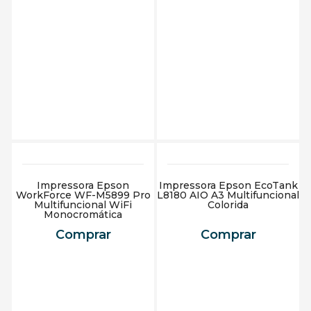
Adicionar ao carrinho
Adicionar ao carrinho
Impressora Epson
Impressora Epson EcoTank
WorkForce WF-M5899 Pro
L8180 AIO A3 Multifuncional
Multifuncional WiFi
Colorida
Monocromática
Comprar
Comprar