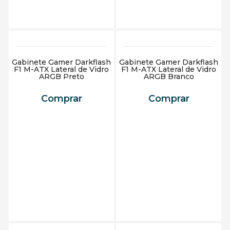
Gabinete Gamer Darkflash
Gabinete Gamer Darkflash
F1 M-ATX Lateral de Vidro
F1 M-ATX Lateral de Vidro
ARGB Preto
ARGB Branco
Comprar
Comprar
Adicionar ao carrinho
Adicionar ao carrinho