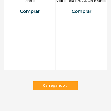
Preto
Vidro Tela IPS ARGB Branco
Comprar
Comprar
Adicionar ao carrinho
Adicionar ao carrinho
Carregando ...