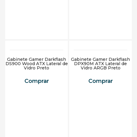
Adicionar ao carrinho
Adicionar ao carrinho
Gabinete Gamer Darkflash
Gabinete Gamer Darkflash
DS900 Wood ATX Lateral de
DPX90M ATX Lateral de
Vidro Preto
Vidro ARGB Preto
Comprar
Comprar
Adicionar ao carrinho
Adicionar ao carrinho