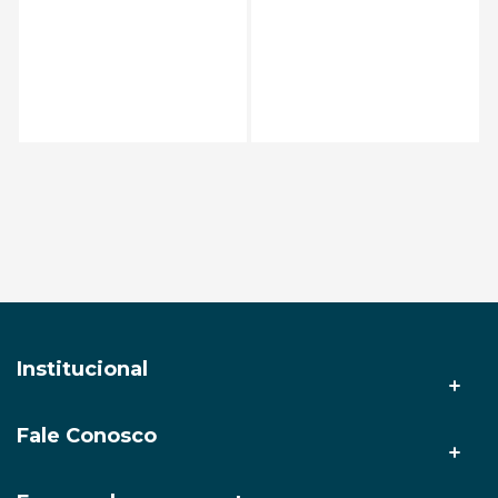
Adicionar ao carrinho
Institucional
Fale Conosco
A AMZ Tech
Nossas lojas
(92) 3212-9999