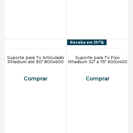
Adicionar ao carrinho
Adicionar ao carrinho
Receba em 3h*🚀
Suporte para Tv Articulado
Suporte para Tv Fixo
Rhadium até 90" 800x600
Rhadium 32" a 75" 600x400
Comprar
Comprar
Adicionar ao carrinho
Adicionar ao carrinho