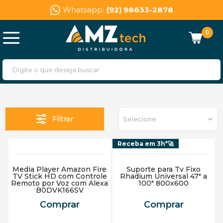
Whatsapp:
(92) 98633-2878
0
Filtrar
Selecione
Receba em 3h*🚀
Media Player Amazon Fire
Suporte para Tv Fixo
TV Stick HD com Controle
Rhadium Universal 47" a
Remoto por Voz com Alexa
100" 800x600
B0DVK166SV
Comprar
Comprar