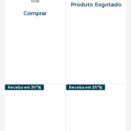
1015
Produto Esgotado
Comprar
Adicionar ao carrinho
Receba em 3h*🚀
Receba em 3h*🚀
Video Splitter Argom 8
Video Splitter Argom 4
Portas HDMI 4K HD ARG-
Portas HDMI 4K HD ARG-
AV-5118
AV-5114
Comprar
Comprar