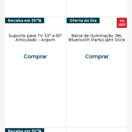
Receba em 3h*🚀
Oferta do Dia
3%
Suporte para TV 32" a 55"
Barra de Iluminação JBL
Articulado - Argom
Bluetooth PartyLight Stick
Comprar
Comprar
Adicionar ao carrinho
Adicionar ao carrinho
Receba em 3h*🚀