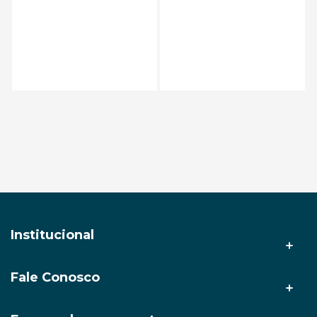
Adicionar ao carrinho
Institucional
Fale Conosco
A AMZ Tech
Nossas lojas
(92) 3212-9999