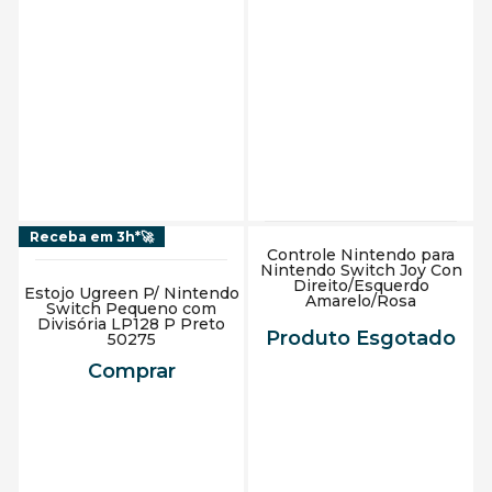
Adicionar ao carrinho
Adicionar ao carrinho
Receba em 3h*🚀
Controle Nintendo para
Nintendo Switch Joy Con
Direito/Esquerdo
Estojo Ugreen P/ Nintendo
Amarelo/Rosa
Switch Pequeno com
Divisória LP128 P Preto
Produto Esgotado
50275
Comprar