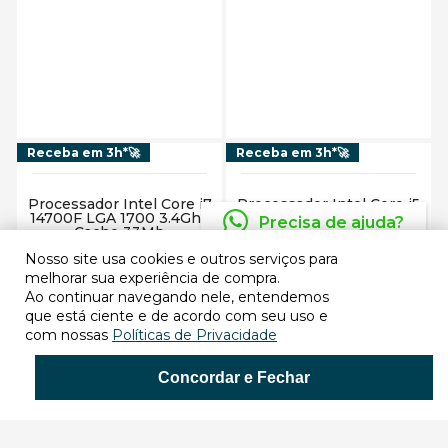
Adicionar ao carrinho
Adicionar ao carrinho
Receba em 3h*🚀
Receba em 3h*🚀
Processador Intel Core i7
Processador Intel Core i5
14700F LGA 1700 3.4Ghz
14400F LGA 1700 3.5Ghz
Precisa de ajuda?
Cache 33Mb
Cache 20Mb
BX8071514700F - Intel
BX8071514400F - Intel
Nosso site usa cookies e outros serviços para
Comprar
Comprar
melhorar sua experiência de compra.
Ao continuar navegando nele, entendemos
que está ciente e de acordo com seu uso e
com nossas
Políticas de Privacidade
Concordar e Fechar
Adicionar ao carrinho
Adicionar ao carrinho