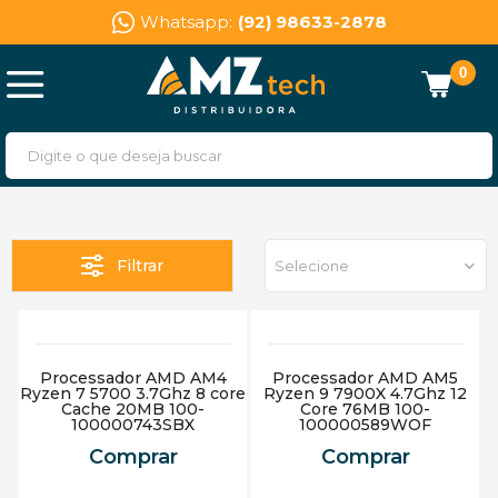
Whatsapp:
(92) 98633-2878
0
Filtrar
Selecione
Processador AMD AM4
Processador AMD AM5
Ryzen 7 5700 3.7Ghz 8 core
Ryzen 9 7900X 4.7Ghz 12
Cache 20MB 100-
Core 76MB 100-
100000743SBX
100000589WOF
Comprar
Comprar