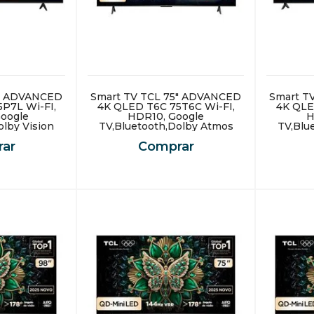
5" ADVANCED
Smart TV TCL 75" ADVANCED
Smart T
P7L Wi-FI,
4K QLED T6C 75T6C Wi-FI,
4K QLE
oogle
HDR10, Google
H
olby Vision
TV,Bluetooth,Dolby Atmos
TV,Blu
ar
Comprar