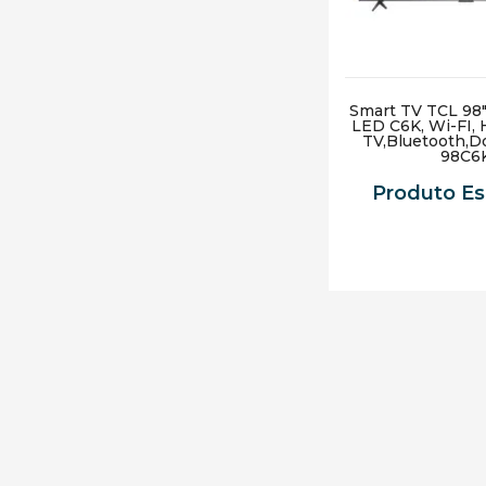
Smart TV TCL 98
LED C6K, Wi-FI,
TV,Bluetooth,D
98C6
Produto E