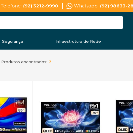
Telefone:
(92) 3212-9990
Whatsapp:
(92) 98633-2
Segurança
Infraestrutura de Rede
Produtos encontrados:
7