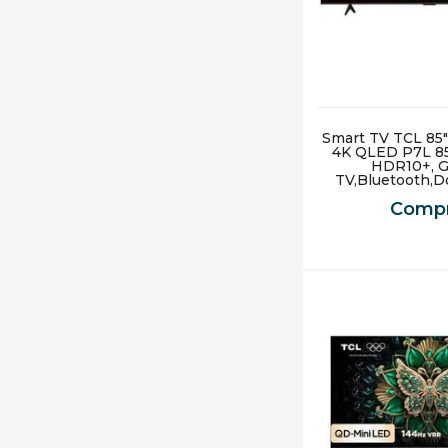
Smart TV TCL 8
4K QLED P7L 85
HDR10+, G
TV,Bluetooth,D
Compr