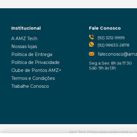
Institucional
Fale Conosco
(92) 3212-9999
A AMZ Tech
(92) 98633-2878
Nossas lojas
faleconosco@amz
Politica de Entrega
Politica de Privacidade
Seg a Sex: 8h às 17:30
Sáb: 9h às 13h
Clube de Pontos AMZ+
Termos e Condições
Trabalhe Conosco
AMZ Tech Distribuidora pertencente ao Gr