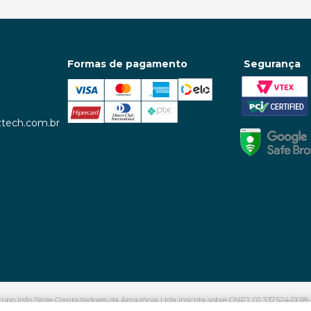
Formas de pagamento
Segurança
tech.com.br
upo Info Store Computadores da Amazônia Ltda inscrita sobre CNPJ: 02.337.524/0018-4
Belo Horizonte, 466 – Aleixo. Manaus – AM | CEP: 69.060-601