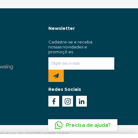
Newsletter
Redes Sociais
Precisa de ajuda?
6 de Insc. Est.: 053459563 sediada na Rua