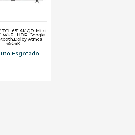
 TCL 65" 4K QD-Mini
, Wi-FI, HDR, Google
etooth,Dolby Atmos
65C6K
duto Esgotado