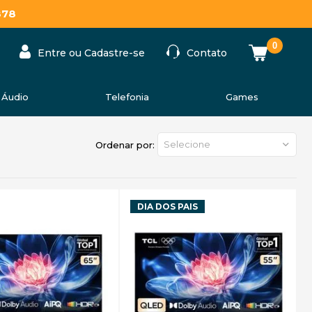
878
0
Entre ou Cadastre-se
Contato
Áudio
Telefonia
Games
Selecione
Ordenar por:
DIA DOS PAIS