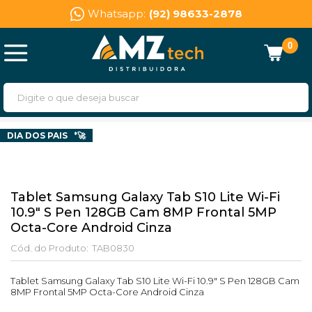
Whatsapp:
(92) 98633-2878
0
Receba em 3h*🚀
DIA DOS PAIS
Tablet Samsung Galaxy Tab S10 Lite Wi-Fi
10.9" S Pen 128GB Cam 8MP Frontal 5MP
Octa-Core Android Cinza
Cód. do Produto:
TAB0830
Tablet Samsung Galaxy Tab S10 Lite Wi-Fi 10.9" S Pen 128GB Cam
8MP Frontal 5MP Octa-Core Android Cinza