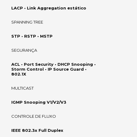
LACP • Link Aggregation estático
SPANNING TREE
STP • RSTP • MSTP
SEGURANÇA
ACL • Port Security • DHCP Snooping •
Storm Control • IP Source Guard •
802.1X
MULTICAST
IGMP Snooping V1/V2/V3
CONTROLE DE FLUXO
IEEE 802.3x Full Duplex