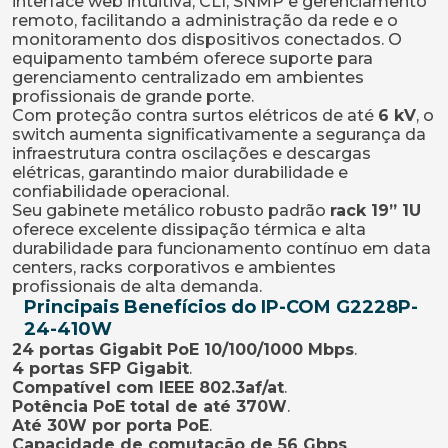
interface web intuitiva, CLI, SNMP e gerenciamento
remoto, facilitando a administração da rede e o
monitoramento dos dispositivos conectados. O
equipamento também oferece suporte para
gerenciamento centralizado em ambientes
profissionais de grande porte.
Com proteção contra surtos elétricos de até
6 kV
, o
switch aumenta significativamente a segurança da
infraestrutura contra oscilações e descargas
elétricas, garantindo maior durabilidade e
confiabilidade operacional.
Seu gabinete metálico robusto padrão
rack 19” 1U
oferece excelente dissipação térmica e alta
durabilidade para funcionamento contínuo em data
centers, racks corporativos e ambientes
profissionais de alta demanda.
Principais Benefícios do IP-COM G2228P-
24-410W
24 portas Gigabit PoE 10/100/1000 Mbps
.
4 portas SFP Gigabit
.
Compatível com IEEE 802.3af/at
.
Potência PoE total de até 370W
.
Até 30W por porta PoE
.
Capacidade de comutação de 56 Gbps
.