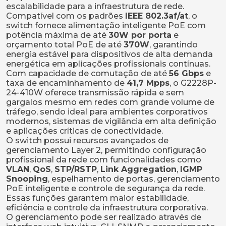
escalabilidade para a infraestrutura de rede.
Compatível com os padrões
IEEE 802.3af/at
, o
switch fornece alimentação inteligente PoE com
potência máxima de até
30W por porta
e
orçamento total PoE de até
370W
, garantindo
energia estável para dispositivos de alta demanda
energética em aplicações profissionais contínuas.
Com capacidade de comutação de até
56 Gbps
e
taxa de encaminhamento de
41,7 Mpps
, o G2228P-
24-410W oferece transmissão rápida e sem
gargalos mesmo em redes com grande volume de
tráfego, sendo ideal para ambientes corporativos
modernos, sistemas de vigilância em alta definição
e aplicações críticas de conectividade.
O switch possui recursos avançados de
gerenciamento Layer 2, permitindo configuração
profissional da rede com funcionalidades como
VLAN
,
QoS
,
STP/RSTP
,
Link Aggregation
,
IGMP
Snooping
, espelhamento de portas, gerenciamento
PoE inteligente e controle de segurança da rede.
Essas funções garantem maior estabilidade,
eficiência e controle da infraestrutura corporativa.
O gerenciamento pode ser realizado através de