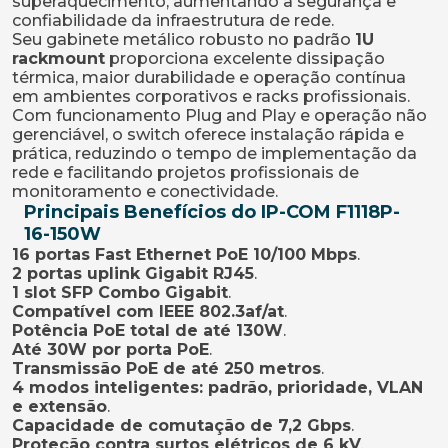
superaquecimento, aumentando a segurança e
confiabilidade da infraestrutura de rede.
Seu gabinete metálico robusto no padrão
1U
rackmount
proporciona excelente dissipação
térmica, maior durabilidade e operação contínua
em ambientes corporativos e racks profissionais.
Com funcionamento Plug and Play e operação não
gerenciável, o switch oferece instalação rápida e
prática, reduzindo o tempo de implementação da
rede e facilitando projetos profissionais de
monitoramento e conectividade.
Principais Benefícios do IP-COM F1118P-
16-150W
16 portas Fast Ethernet PoE 10/100 Mbps
.
2 portas uplink Gigabit RJ45
.
1 slot SFP Combo Gigabit
.
Compatível com IEEE 802.3af/at
.
Potência PoE total de até 130W
.
Até 30W por porta PoE
.
Transmissão PoE de até 250 metros
.
4 modos inteligentes: padrão, prioridade, VLAN
e extensão
.
Capacidade de comutação de 7,2 Gbps
.
Proteção contra surtos elétricos de 6 kV
.