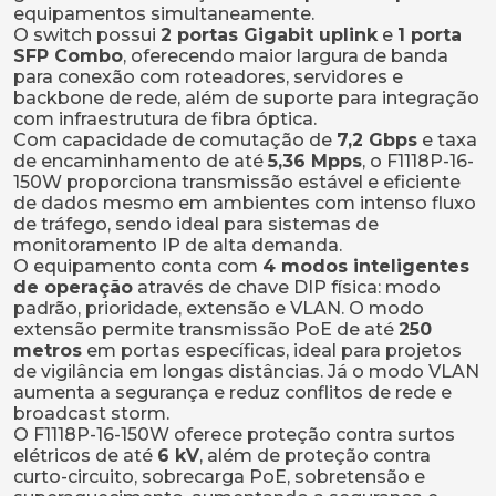
equipamentos simultaneamente.
O switch possui
2 portas Gigabit uplink
e
1 porta
SFP Combo
, oferecendo maior largura de banda
para conexão com roteadores, servidores e
backbone de rede, além de suporte para integração
com infraestrutura de fibra óptica.
Com capacidade de comutação de
7,2 Gbps
e taxa
de encaminhamento de até
5,36 Mpps
, o F1118P-16-
150W proporciona transmissão estável e eficiente
de dados mesmo em ambientes com intenso fluxo
de tráfego, sendo ideal para sistemas de
monitoramento IP de alta demanda.
O equipamento conta com
4 modos inteligentes
de operação
através de chave DIP física: modo
padrão, prioridade, extensão e VLAN. O modo
extensão permite transmissão PoE de até
250
metros
em portas específicas, ideal para projetos
de vigilância em longas distâncias. Já o modo VLAN
aumenta a segurança e reduz conflitos de rede e
broadcast storm.
O F1118P-16-150W oferece proteção contra surtos
elétricos de até
6 kV
, além de proteção contra
curto-circuito, sobrecarga PoE, sobretensão e