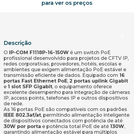
para ver os preços
Descrição
O
IP-COM F1118P-16-150W
é um switch PoE
profissional desenvolvido para projetos de CFTV IP,
redes corporativas, provedores, hotéis, escolas e
ambientes que exigem alimentação PoE estável e
transmissão eficiente de dados. Equipado com
16
portas Fast Ethernet PoE
,
2 portas uplink Gigabit
e
1 slot SFP Gigabit
, o equipamento oferece
excelente desempenho para integração de câmeras
IP, access points, telefones IP e outros dispositivos
de rede.
As 16 portas PoE são compatíveis com os padrões
IEEE 802.3af/at
, permitindo alimentação inteligente
de dispositivos conectados com potência de até
30W por porta
e potência total PoE de até
130W
,
garantindo alimentação estável para múltiplos