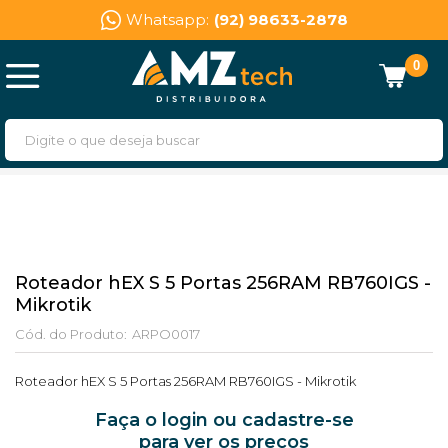
Whatsapp:
(92) 98633-2878
0
Roteador hEX S 5 Portas 256RAM RB760IGS -
Mikrotik
Cód. do Produto:
ARPO0017
Roteador hEX S 5 Portas 256RAM RB760IGS - Mikrotik
Faça o login ou cadastre-se
para ver os preços