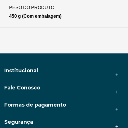
PESO DO PRODUTO
450 g (Com embalagem)
Institucional
Fale Conosco
A AMZ Tech
Nossas lojas
(92) 3212-9999
Formas de pagamento
(92) 98633-2878
Politica de Entrega
faleconosco@amztech.com.br
Segurança
Seg a Sex: 8h às 17:30
Politica de Privacidade