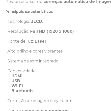
Possui recursos de
correção automática de imag
Principais características
• Tecnologia:
3LCD
.
• Resolução:
Full HD (1920 x 1080)
.
• Fonte de luz:
Laser
.
• Alto brilho e cores vibrantes.
• Sistema de som integrado.
• Conectividade:
–
HDMI
–
USB
–
Wi-Fi
–
Bluetooth
• Correção de imagem (keystone).
• Design
compacto e moderno
.