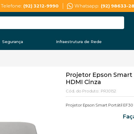
Telefone:
(92) 3212-9990
Whatsapp:
(92) 98633-2
Segurança
Infraestrutura de Rede
Projetor Epson Smart 
HDMI Cinza
Cód. do Produto:
PRJ0152
Projetor Epson Smart Portátil EF3
Faç