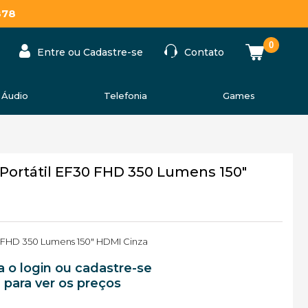
878
0
Entre ou Cadastre-se
Contato
Áudio
Telefonia
Games
Portátil EF30 FHD 350 Lumens 150"
0 FHD 350 Lumens 150" HDMI Cinza
a o login ou cadastre-se
para ver os preços