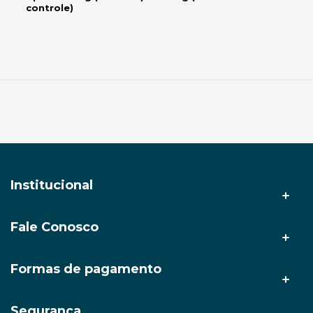
controle)
Institucional
Fale Conosco
A AMZ Tech
Nossas lojas
(92) 3212-9999
Formas de pagamento
(92) 98633-2878
Politica de Entrega
faleconosco@amztech.com.br
Segurança