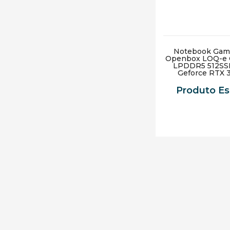
Notebook Gam
Openbox LOQ-e C
LPDDR5 512SSD
Geforce RTX 
GDDR6 Window
Cinz
Produto E