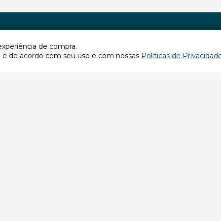
Formas de pagamento
Segurança
 experiência de compra.
e e de acordo com seu uso e com nossas
Políticas de Privacidad
tech.com.br
upo Info Store Computadores da Amazônia Ltda inscrita sobre CNPJ: 02.337.524/0018-4
Belo Horizonte, 466 – Aleixo. Manaus – AM | CEP: 69.060-601