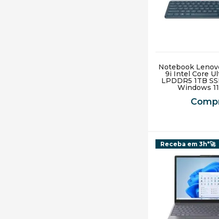
Notebook Lenov
9i Intel Core U
LPDDR5 1TB SS
Windows 1
Compr
Receba em 3h*🚀