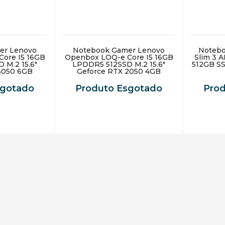
er Lenovo
Notebook Gamer Lenovo
Notebo
ore I5 16GB
Openbox LOQ-e Core I5 16GB
Slim 3 
 M.2 15.6"
LPDDR5 512SSD M.2 15.6"
512GB SS
3050 6GB
Geforce RTX 2050 4GB
s 11 Home
GDDR6 Windows 11 Home
a
Cinza
sgotado
Produto Esgotado
Pro