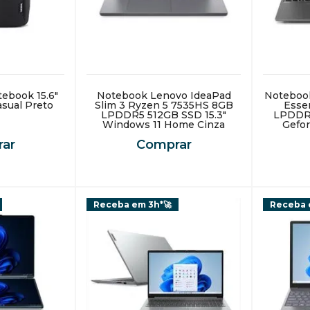
tebook 15.6"
Notebook Lenovo IdeaPad
Noteboo
sual Preto
Slim 3 Ryzen 5 7535HS 8GB
Essen
LPDDR5 512GB SSD 15.3"
LPDDR5
Windows 11 Home Cinza
Gefo
GDDR6
ar
Comprar
Receba em 3h*🚀
Receba 