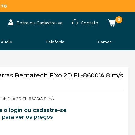
878
0
Entre ou Cadastre-se
Contato
Áudio
Telefonia
Games
arras Bematech Fixo 2D EL-8600iA 8 m/s
ch Fixo 2D EL-8600iA 8 m/s
a o login ou cadastre-se
para ver os preços