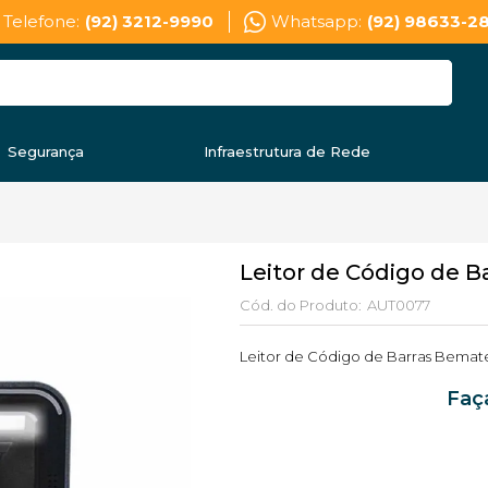
Telefone:
(92) 3212-9990
Whatsapp:
(92) 98633-2
Segurança
Infraestrutura de Rede
Leitor de Código de B
Cód. do Produto:
AUT0077
Leitor de Código de Barras Bemate
Faç