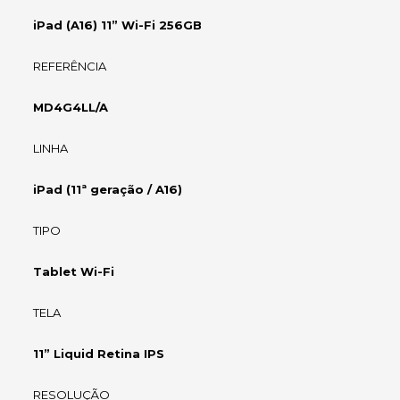
iPad (A16) 11” Wi-Fi 256GB
REFERÊNCIA
MD4G4LL/A
LINHA
iPad (11ª geração / A16)
TIPO
Tablet Wi-Fi
TELA
11” Liquid Retina IPS
RESOLUÇÃO