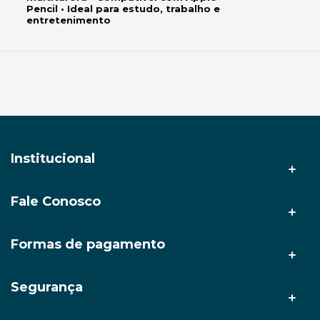
Pencil • Ideal para estudo, trabalho e
entretenimento
Institucional
Fale Conosco
A AMZ Tech
Nossas lojas
(92) 3212-9999
Formas de pagamento
(92) 98633-2878
Politica de Entrega
faleconosco@amztech.com.br
Segurança
Seg a Sex: 8h às 17:30
Politica de Privacidade
Sáb: 9h às 13h