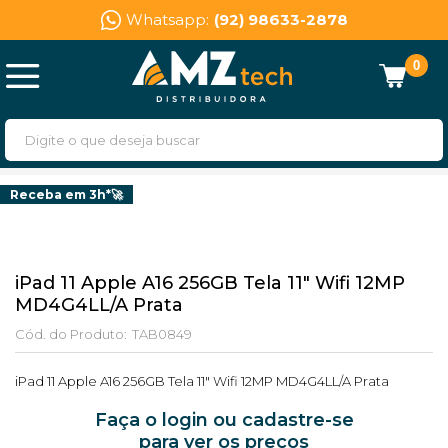
Whatsapp:
(92) 98633-2878
0
Receba em 3h*🚀
iPad 11 Apple A16 256GB Tela 11" Wifi 12MP
MD4G4LL/A Prata
Cód. do Produto:
TAB0849
iPad 11 Apple A16 256GB Tela 11" Wifi 12MP MD4G4LL/A Prata
Faça o login ou cadastre-se
para ver os preços