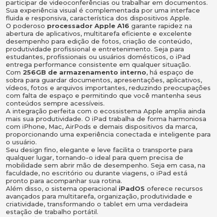
participar de videoconferências ou trabalhar em documentos.
Sua experiência visual é complementada por uma interface
fluida e responsiva, característica dos dispositivos Apple.
O poderoso
processador Apple A16
garante rapidez na
abertura de aplicativos, multitarefa eficiente e excelente
desempenho para edição de fotos, criação de conteúdo,
produtividade profissional e entretenimento. Seja para
estudantes, profissionais ou usuários domésticos, o iPad
entrega performance consistente em qualquer situação.
Com
256GB de armazenamento interno
, há espaço de
sobra para guardar documentos, apresentações, aplicativos,
vídeos, fotos e arquivos importantes, reduzindo preocupações
com falta de espaço e permitindo que você mantenha seus
conteúdos sempre acessíveis.
A integração perfeita com o ecossistema Apple amplia ainda
mais sua produtividade. O iPad trabalha de forma harmoniosa
com iPhone, Mac, AirPods e demais dispositivos da marca,
proporcionando uma experiência conectada e inteligente para
o usuário.
Seu design fino, elegante e leve facilita o transporte para
qualquer lugar, tornando-o ideal para quem precisa de
mobilidade sem abrir mão de desempenho. Seja em casa, na
faculdade, no escritório ou durante viagens, o iPad está
pronto para acompanhar sua rotina.
Além disso, o sistema operacional
iPadOS
oferece recursos
avançados para multitarefa, organização, produtividade e
criatividade, transformando o tablet em uma verdadeira
estação de trabalho portátil.