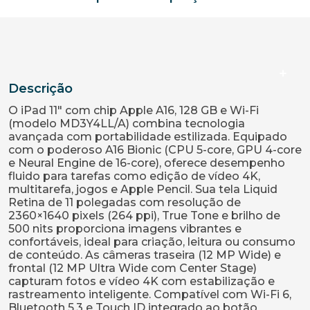
Descrição
O iPad 11" com chip Apple A16, 128 GB e Wi-Fi
(modelo MD3Y4LL/A) combina tecnologia
avançada com portabilidade estilizada. Equipado
com o poderoso A16 Bionic (CPU 5-core, GPU 4-core
e Neural Engine de 16-core), oferece desempenho
fluido para tarefas como edição de vídeo 4K,
multitarefa, jogos e Apple Pencil. Sua tela Liquid
Retina de 11 polegadas com resolução de
2360×1640 pixels (264 ppi), True Tone e brilho de
500 nits proporciona imagens vibrantes e
confortáveis, ideal para criação, leitura ou consumo
de conteúdo. As câmeras traseira (12 MP Wide) e
frontal (12 MP Ultra Wide com Center Stage)
capturam fotos e vídeo 4K com estabilização e
rastreamento inteligente. Compatível com Wi-Fi 6,
Bluetooth 5.3 e Touch ID integrado ao botão