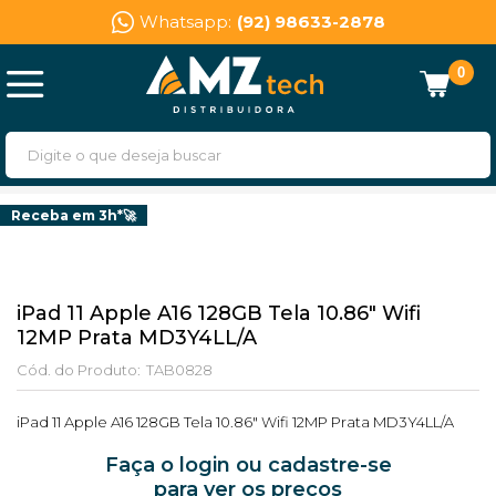
Whatsapp:
(92) 98633-2878
0
Receba em 3h*🚀
iPad 11 Apple A16 128GB Tela 10.86" Wifi
12MP Prata MD3Y4LL/A
Cód. do Produto:
TAB0828
iPad 11 Apple A16 128GB Tela 10.86" Wifi 12MP Prata MD3Y4LL/A
Faça o login ou cadastre-se
para ver os preços