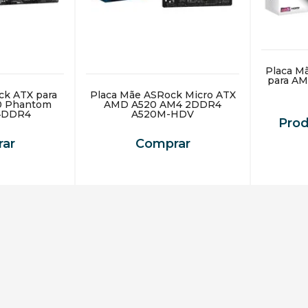
Placa M
para A
ck ATX para
Placa Mãe ASRock Micro ATX
0 Phantom
AMD A520 AM4 2DDR4
4DDR4
A520M-HDV
Pro
ar
Comprar