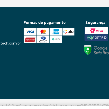
Formas de pagamento
Segurança
tech.com.br
upo Info Store Computadores da Amazônia Ltda inscrita sobre CNPJ: 02.337.524/0018-4
Belo Horizonte, 466 – Aleixo. Manaus – AM | CEP: 69.060-601