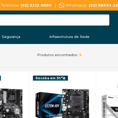
Telefone:
(92) 3212-9990
Whatsapp:
(92) 98633-2
Segurança
Infraestrutura de Rede
Produtos encontrados:
3
Receba em 3h*🚀