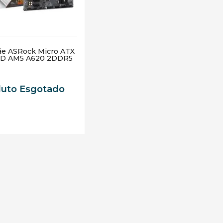
ãe ASRock Micro ATX
MD AM5 A620 2DDR5
duto Esgotado