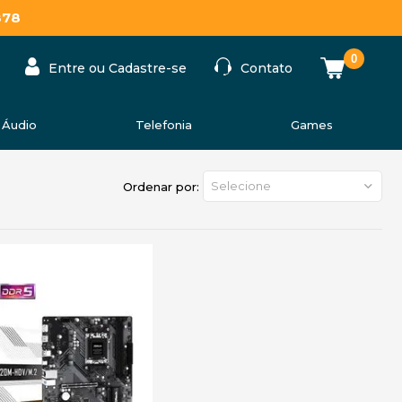
878
0
Entre ou Cadastre-se
Contato
Áudio
Telefonia
Games
Selecione
Ordenar por: