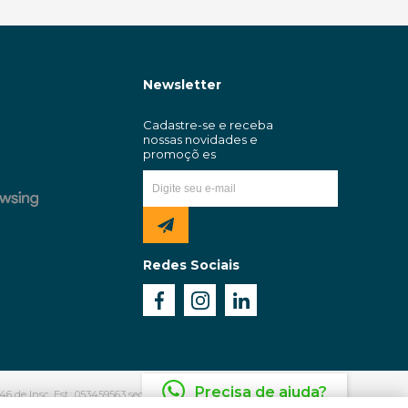
Newsletter
Redes Sociais
Precisa de ajuda?
6 de Insc. Est.: 053459563 sediada na Rua