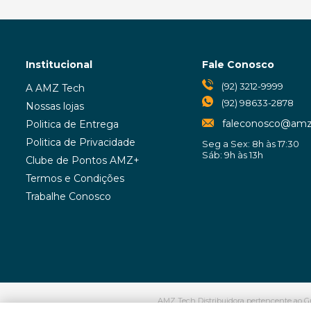
Institucional
Fale Conosco
(92) 3212-9999
A AMZ Tech
(92) 98633-2878
Nossas lojas
faleconosco@amz
Politica de Entrega
Politica de Privacidade
Seg a Sex: 8h às 17:30
Sáb: 9h às 13h
Clube de Pontos AMZ+
Termos e Condições
Trabalhe Conosco
AMZ Tech Distribuidora pertencente ao Gr