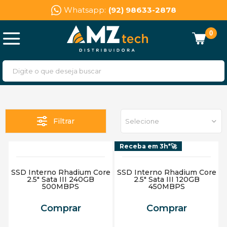
Whatsapp:
(92) 98633-2878
0
Filtrar
Selecione
Receba em 3h*🚀
SSD Interno Rhadium Core
SSD Interno Rhadium Core
2.5" Sata III 240GB
2.5" Sata III 120GB
500MBPS
450MBPS
Comprar
Comprar