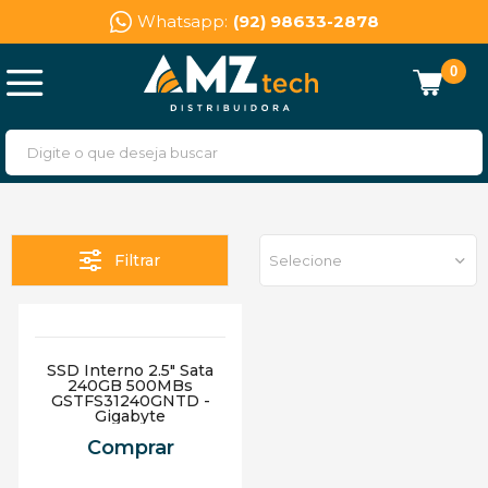
Whatsapp:
(92) 98633-2878
0
Filtrar
Selecione
SSD Interno 2.5" Sata
240GB 500MBs
GSTFS31240GNTD -
Gigabyte
Comprar