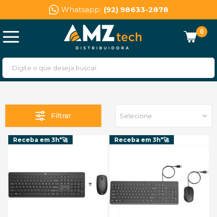
Whatsapp:
(92) 98633-2878
0
Filtrar
Selecione
Receba em 3h*🚀
Receba em 3h*🚀