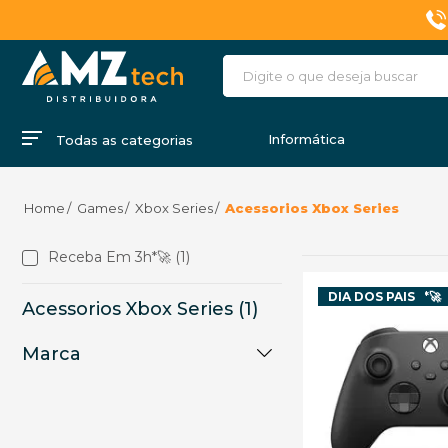
Informática
Todas as categorias
Games
Xbox Series
Acessorios Xbox Series
Receba Em 3h*🚀 (1)
Receba em 3h*🚀
DIA DOS PAIS
Acessorios Xbox Series (1)
Marca