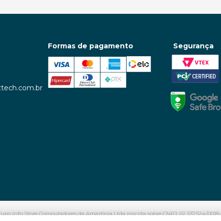
Formas de pagamento
Segurança
tech.com.br
upo Info Store Computadores da Amazônia Ltda inscrita sobre CNPJ: 02.337.524/0018-4
Belo Horizonte, 466 – Aleixo. Manaus – AM | CEP: 69.060-601