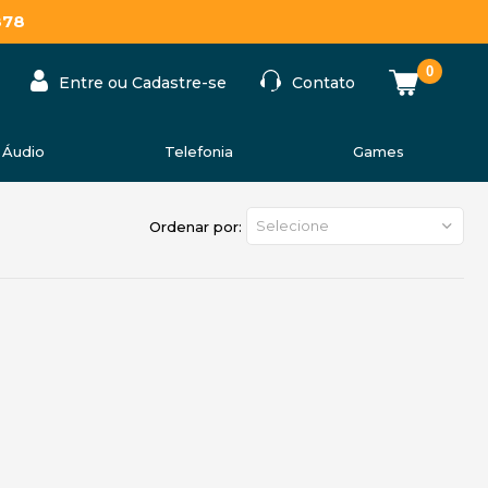
878
0
Entre ou Cadastre-se
Contato
Áudio
Telefonia
Games
Selecione
Ordenar por: