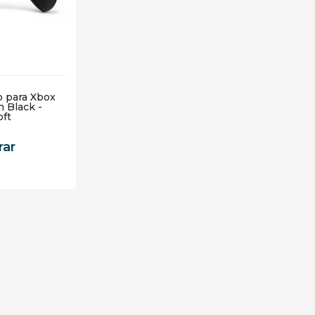
o para Xbox
n Black -
oft
ar