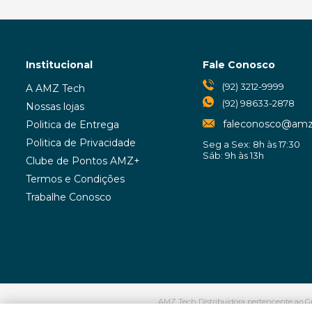
Institucional
Fale Conosco
(92) 3212-9999
A AMZ Tech
(92) 98633-2878
Nossas lojas
faleconosco@amz
Politica de Entrega
Politica de Privacidade
Seg a Sex: 8h às 17:30
Sáb: 9h às 13h
Clube de Pontos AMZ+
Termos e Condições
Trabalhe Conosco
AMZ Tech Distribuidora pertencente ao Gr