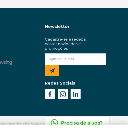
Newsletter
Redes Sociais
Precisa de ajuda?
6 de Insc. Est.: 053459563 sediada na Rua