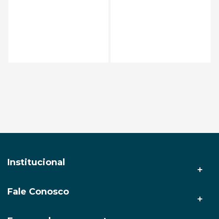
Institucional
Fale Conosco
A AMZ Tech
Nossas lojas
(92) 3212-9999