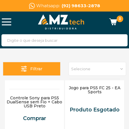
Whatsapp:
(92) 98633-2878
0
Filtrar
Selecione
Jogo para PS5 FC 25 - EA
Sports
Controle Sony para PS5
DualSense sem Fio + Cabo
USB Preto
Produto Esgotado
Comprar