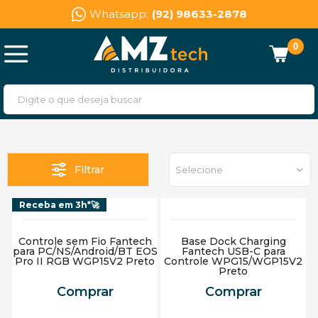
Whatsapp:
(92) 98633-2878
0
Filtrar
Selecione
Receba em 3h*🚀
Controle sem Fio Fantech
Base Dock Charging
para PC/NS/Android/BT EOS
Fantech USB-C para
Pro II RGB WGP15V2 Preto
Controle WPG15/WGP15V2
Preto
Comprar
Comprar