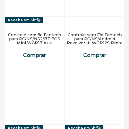
Receba em 3h*🚀
Controle sem fio Fantech
Controle sem Fio Fantech
para PC/NS/NS2/BT EOS
para PC/NS/Android
Mini WGP17 Azul
Revolver III WGP12S Preto
Comprar
Comprar
Adicionar ao carrinho
Adicionar ao carrinho
Receba em 3h*🚀
Receba em 3h*🚀