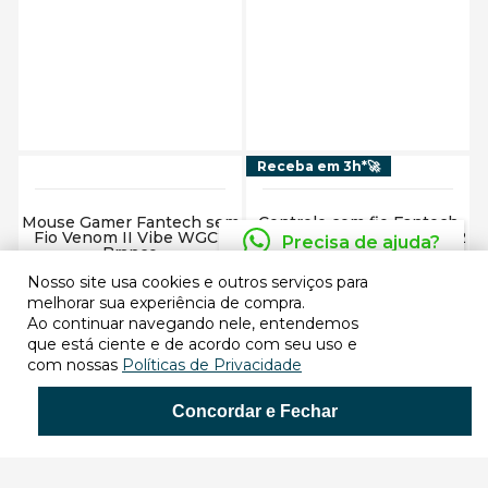
Adicionar ao carrinho
Adicionar ao carrinho
Receba em 3h*🚀
Mouse Gamer Fantech sem
Controle com fio Fantech
Fio Venom II Vibe WGC2
para PC/PS3 Revolver GP12
Precisa de ajuda?
Branco
Preto
Nosso site usa cookies e outros serviços para
Comprar
Comprar
melhorar sua experiência de compra.
Ao continuar navegando nele, entendemos
que está ciente e de acordo com seu uso e
com nossas
Políticas de Privacidade
Concordar e Fechar
Adicionar ao carrinho
Adicionar ao carrinho