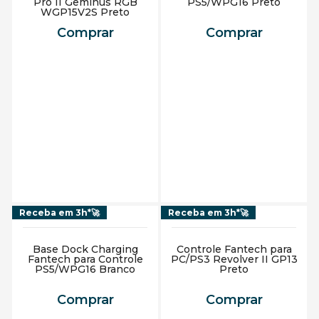
Pro II Geminus RGB
PS5/WPG16 Preto
WGP15V2S Preto
Comprar
Comprar
Adicionar ao carrinho
Adicionar ao carrinho
Receba em 3h*🚀
Receba em 3h*🚀
Base Dock Charging
Controle Fantech para
Fantech para Controle
PC/PS3 Revolver II GP13
PS5/WPG16 Branco
Preto
Comprar
Comprar