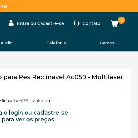
878
0
Entre ou Cadastre-se
Contato
Áudio
Telefonia
Games
ara Pes Reclinavel Ac059 - Multilaser
inavel Ac059 - Multilaser
a o login ou cadastre-se
para ver os preços