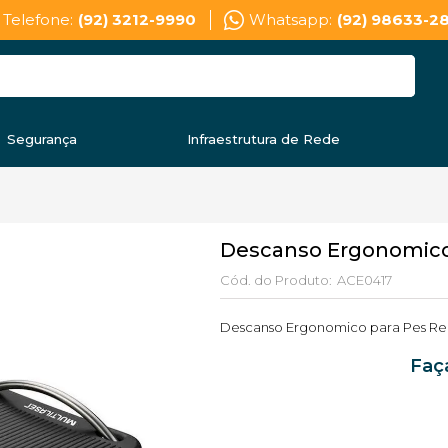
Telefone:
(92) 3212-9990
Whatsapp:
(92) 98633-2
Segurança
Infraestrutura de Rede
Descanso Ergonomico p
Cód. do Produto:
ACE0417
Descanso Ergonomico para Pes Recl
Faç