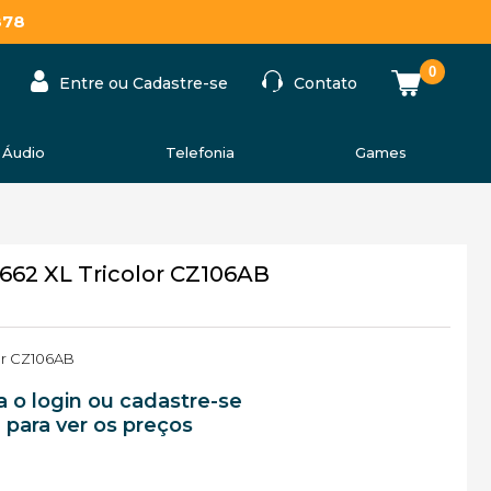
878
0
Entre ou Cadastre-se
Contato
Áudio
Telefonia
Games
662 XL Tricolor CZ106AB
lor CZ106AB
a o login ou cadastre-se
para ver os preços