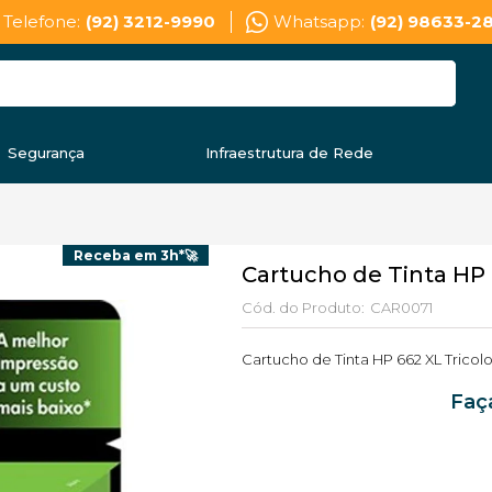
Telefone:
(92) 3212-9990
Whatsapp:
(92) 98633-2
Segurança
Infraestrutura de Rede
Receba em 3h*🚀
Cartucho de Tinta HP 
Cód. do Produto:
CAR0071
Cartucho de Tinta HP 662 XL Trico
Faç