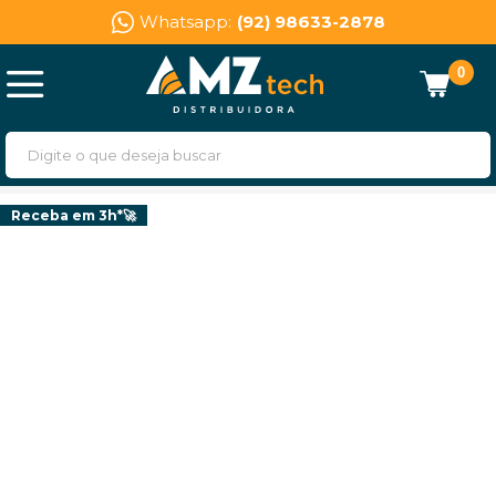
Whatsapp:
(92) 98633-2878
0
Receba em 3h*🚀