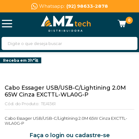
Whatsapp:
(92) 98633-2878
0
Receba em 3h*🚀
Cabo Essager USB/USB-C/Lightining 2.0M
65W Cinza EXCTTL-WLA0G-P
Cód. do Produto:
TEA1361
Cabo Essager USB/USB-C/Lightining 2.0M 65W Cinza EXCTTL-
WLA0G-P
Faça o login ou cadastre-se