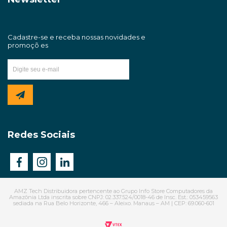
Termos e Condições
Trabalhe Conosco
Redes Sociais
AMZ Tech Distribuidora pertencente ao Grupo Info Store Computadores da
Amazônia Ltda inscrita sobre CNPJ: 02.337.524/0018-46 de Insc. Est.: 053459563
sediada na Rua Belo Horizonte, 466 – Aleixo. Manaus – AM | CEP: 69.060-601