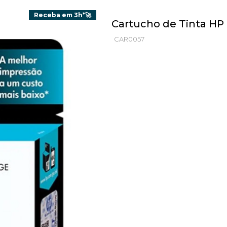
Receba em 3h*🚀
Cartucho de Tinta HP
CAR0057