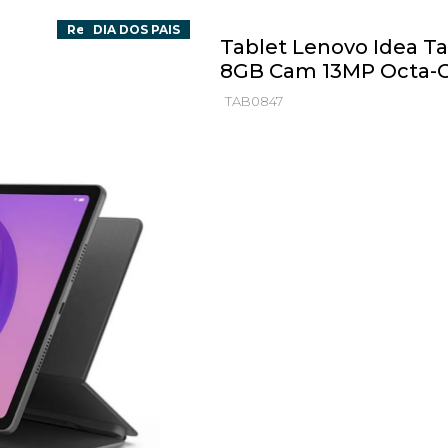
Receba em 3h*🚀
DIA DOS PAIS
Tablet Lenovo Idea Tab
8GB Cam 13MP Octa-C
TAB0847