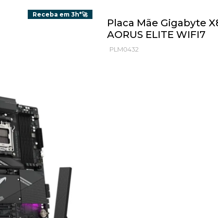
Receba em 3h*🚀
Placa Mãe Gigabyte 
AORUS ELITE WIFI7
PLM0432