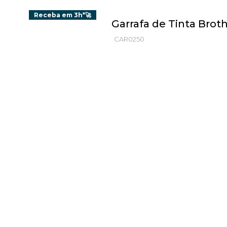
Receba em 3h*🚀
Garrafa de Tinta Bro
CAR0250