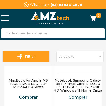
Whatsapp:
(92) 98633-2878
0
Filtrar
Selecione
MacBook Air Apple M5
Notebook Samsung Galaxy
16GB 512GB SSD 15.3"
Book4 Intel Core i5-1335U
MDV94LL/A Prata
8GB 512GB SSD 15.6" Full
HD Windows 11 Home Cinza
Comprar
Comprar