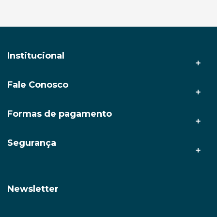
Notebook Gamer Lenovo
LOQ Essential Core I5 16GB
LPDDR5 1TB SSD M.2 15.6"
Adicionar ao carrinho
Adicionar ao carrinho
Geforce RTX 4050 6GB
GDDR6 Windows 11 Cinza
Comprar
Receba em 3h*🚀
Receba em 3h*🚀