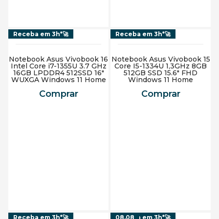
Receba em 3h*🚀
Receba em 3h*🚀
Notebook Asus Vivobook 16
Notebook Asus Vivobook 15
Intel Core i7-1355U 3.7 GHz
Core I5-1334U 1,3GHz 8GB
16GB LPDDR4 512SSD 16"
512GB SSD 15.6" FHD
WUXGA Windows 11 Home
Windows 11 Home
Comprar
Comprar
Adicionar ao carrinho
Adicionar ao carrinho
Receba em 3h*🚀
Receba em 3h*🚀
08.08