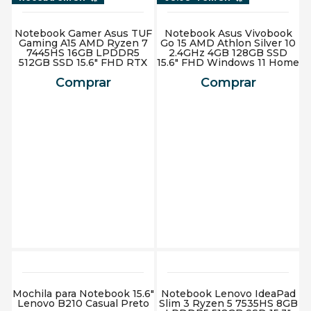
Notebook Gamer Asus TUF
Notebook Asus Vivobook
Gaming A15 AMD Ryzen 7
Go 15 AMD Athlon Silver 10
7445HS 16GB LPDDR5
2.4GHz 4GB 128GB SSD
512GB SSD 15.6" FHD RTX
15.6" FHD Windows 11 Home
3050 Windows 11 Home
Comprar
Comprar
Preto
Adicionar ao carrinho
Adicionar ao carrinho
Mochila para Notebook 15.6"
Notebook Lenovo IdeaPad
Lenovo B210 Casual Preto
Slim 3 Ryzen 5 7535HS 8GB