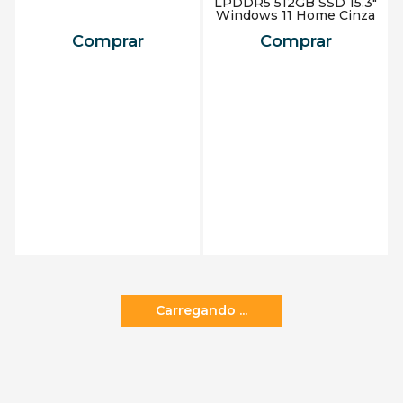
LPDDR5 512GB SSD 15.3"
Windows 11 Home Cinza
Comprar
Comprar
Adicionar ao carrinho
Adicionar ao carrinho
Receba em 3h*🚀
Receba em 3h*🚀
Notebook Acer Aspire 5
Ryzen 5 5500U 2.1GHz 8GB
256SSD FHD 15.6" Windows
11 Home
Comprar