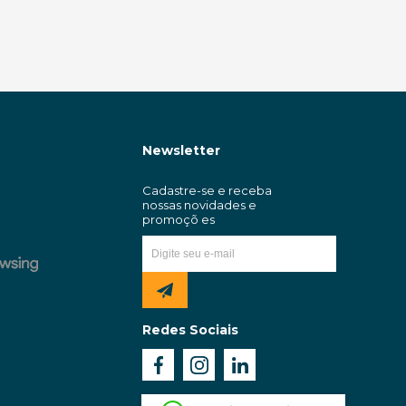
mer 5 em 1 Fantech
Teclado Multilaser com Fio
+ Mouse + Mouse pad
Light Iluminado Office TC268
 + Suporte P51 Pink
Preto
Comprar
Comprar
em 3h*🚀
Receba em 3h*🚀