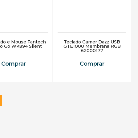
lado e Mouse Fantech
Teclado Gamer Dazz USB
o Go WK894 Silent
GTE1000 Membrana RGB
62000177
Comprar
Comprar
em 3h*🚀
Receba em 3h*🚀