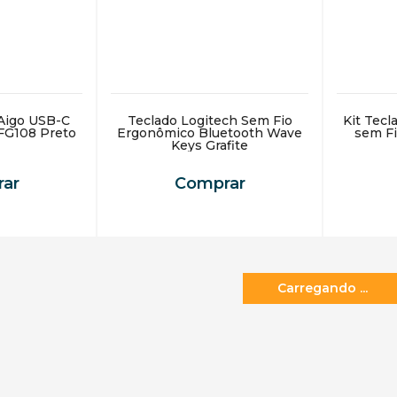
Aigo USB-C
Teclado Logitech Sem Fio
Kit Tec
G108 Preto
Ergonômico Bluetooth Wave
sem Fi
Keys Grafite
ar
Comprar
Receba em 3h*🚀
Receba 