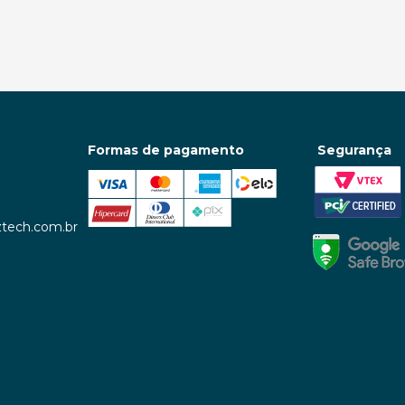
ch sem Fio
Teclado Fantech
Kit Ga
S Multi-
USB/BT/Wireless Gamer
Teclado 
bble Keys 2
Mecanico Atom Pro96 RGB
+ Fone
anco
MK914 Mercury
ar
Comprar
Receba em 3h*🚀
Receba 