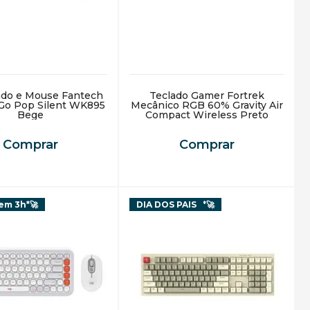
lado e Mouse Fantech
Teclado Gamer Fortrek
Go Pop Silent WK895
Mecânico RGB 60% Gravity Air
Bege
Compact Wireless Preto
Comprar
Comprar
em 3h*🚀
Receba em 3h*🚀
DIA DOS PAIS