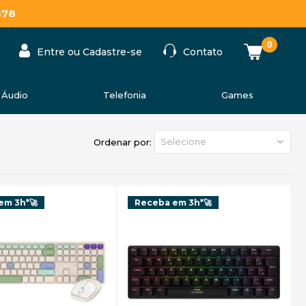
878
0
Entre ou Cadastre-se
Contato
Áudio
Telefonia
Games
Selecione
Ordenar por:
em 3h*🚀
Receba em 3h*🚀