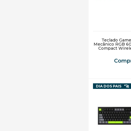
Teclado Game
Mecânico RGB 60%
Compact Wirel
Compr
Receba em 3h*🚀
DIA DOS PAIS