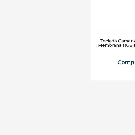
Teclado Gamer 
Membrana RGB F
Compr
Receba em 3h*🚀