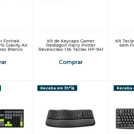
r Fortrek
Kit de Keycaps Gamer
Kit Tecl
 Gravity Air
Redragon Harry Potter
sem Fi
ess Branco
Revewclaw 136 Teclas HP-941
ar
Comprar
Receba em 3h*🚀
Receba 