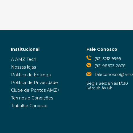
Teclado Logite
Bluetooth U
Dispositivos Pe
K380s Br
Compr
Receba em 3h*🚀