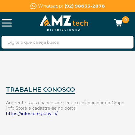
Whatsapp:
(92) 98633-2878
0
TRABALHE CONOSCO
Aumente suas chances de ser um colaborador do Grupo
Info Store e cadastre-se no portal:
https://infostore.gupy.io/