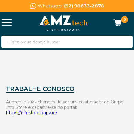
Whatsapp:
(92) 98633-2878
0
TRABALHE CONOSCO
Aumente suas chances de ser um colaborador do Grupo
Info Store e cadastre-se no portal:
https://infostore.gupy.io/