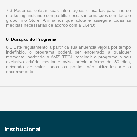
7.3 Podemos coletar suas informações e usá-las para fins de
marketing, incluindo compartilhar essas informações com todo o
grupo Info Store. Afirmamos que adota e assegura todas as
medidas necessárias de acordo com a LGPD;
8. Duração do Programa
8.1 Este regulamento a partir da sua anuência vigora por tempo
indefinido, o programa poderá ser encerrado a qualquer
momento, podendo a AMZ TECH rescindir o programa a seu
exclusivo critério mediante aviso prévio mínimo de 30 dias,
deixando de valer todos os pontos não utilizados até o
encerramento.
Institucional