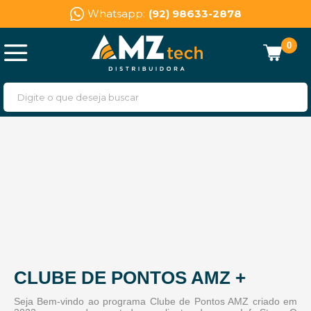
Whatsapp:
(92) 98633-2878
0
CLUBE DE PONTOS AMZ +
Seja Bem-vindo ao programa Clube de Pontos AMZ criado em