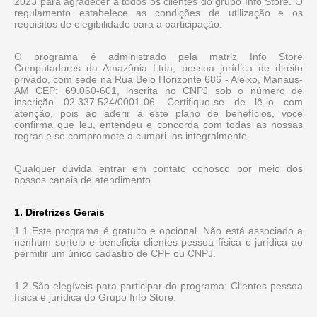
2023 para agradecer a todos os clientes do grupo Info Store. O
regulamento estabelece as condições de utilização e os
requisitos de elegibilidade para a participação.
O programa é administrado pela matriz Info Store
Computadores da Amazônia Ltda, pessoa jurídica de direito
privado, com sede na Rua Belo Horizonte 686 - Aleixo, Manaus-
AM CEP: 69.060-601, inscrita no CNPJ sob o número de
inscrição 02.337.524/0001-06. Certifique-se de lê-lo com
atenção, pois ao aderir a este plano de benefícios, você
confirma que leu, entendeu e concorda com todas as nossas
regras e se compromete a cumpri-las integralmente.
Qualquer dúvida entrar em contato conosco por meio dos
nossos canais de atendimento.
1. Diretrizes Gerais
1.1 Este programa é gratuito e opcional. Não está associado a
nenhum sorteio e beneficia clientes pessoa física e jurídica ao
permitir um único cadastro de CPF ou CNPJ.
1.2 São elegíveis para participar do programa: Clientes pessoa
física e jurídica do Grupo Info Store.